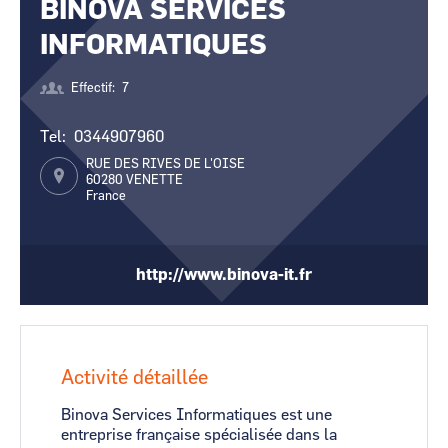
BINOVA SERVICES
CCI Business
CCI Business
Occitanie
Occitanie
INFORMATIQUES
CCI Business
CCI Business
Pays de la Loire
Pays de la Loire
Effectif
7
Tel
0344907960
RUE DES RIVES DE L'OISE
60280
VENETTE
France
http://www.binova-it.fr
Activité détaillée
Binova Services Informatiques est une
entreprise française spécialisée dans la