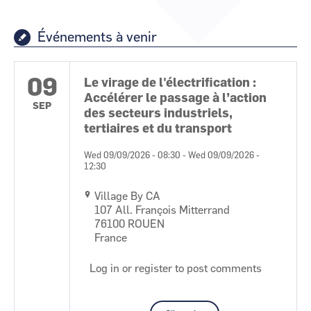
CCI Business
CCI Business
Occitanie
Occitanie
Événements à venir
CCI Business
CCI Business
Pays de la Loire
Pays de la Loire
09
Le virage de l'électrification :
Accélérer le passage à l’action
SEP
des secteurs industriels,
tertiaires et du transport
Wed 09/09/2026 - 08:30
-
Wed 09/09/2026 -
12:30
Village By CA
107 All. François Mitterrand
76100
ROUEN
France
Log in
or
register
to post comments