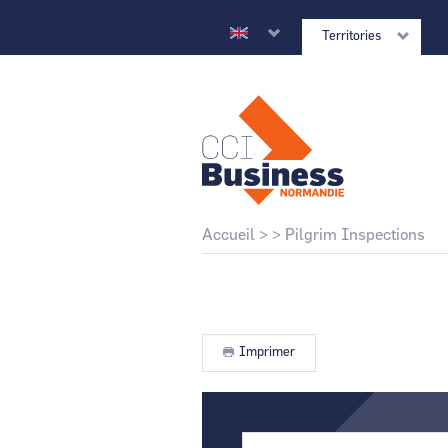
Skip
to
Territories
main
content
CCI Business
@back_national_site
Breadcrumb
Accueil
Pilgrim Inspections
CCI Business
Grand Est
Imprimer
CCI Business
Normandie