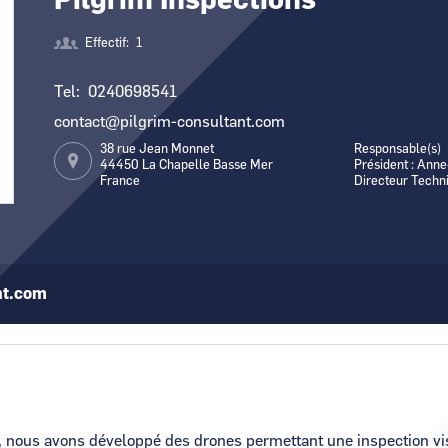
Pilgrim Inspections
Numérique
Effectif
1
Tel
0240698541
contact@pilgrim-consultant.com
38 rue Jean Monnet
Responsable(s)
44450
La Chapelle Basse Mer
Président : An
France
Directeur Techn
nt.com
, nous avons développé des drones permettant une inspection vis