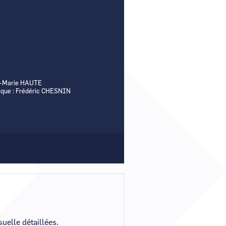
Comment demander un nouveau mot de passe ?
Comment supprimer mon compte ?
Contactez-nous
ne-Marie HAUTE
ique : Frédéric CHESNIN
uelle détaillées.