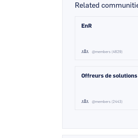
Related communiti
EnR
@members (4629)
Offreurs de solutions
@members (2443)