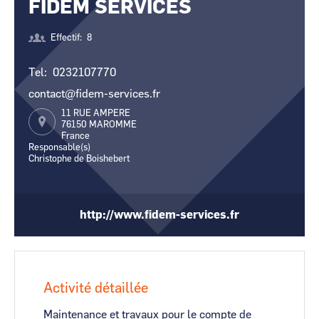
FIDEM SERVICES
CCI Business
CCI Business
Occitanie
Occitanie
Effectif
8
CCI Business
CCI Business
Pays de la Loire
Pays de la Loire
Tel
0232107770
contact@fidem-services.fr
11 RUE AMPERE
76150
MAROMME
France
Responsable(s)
Christophe de Boishebert
http://www.fidem-services.fr
Activité détaillée
Maintenance et travaux pour le compte de