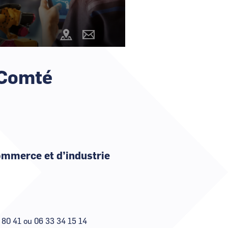
Comment demander un nouveau mot de passe ?
Comment supprimer mon compte ?
@cartography_link_title
Contacter
Contactez-nous
les
animateurs
-Comté
ommerce et d’industrie
 80 41 ou 06 33 34 15 14