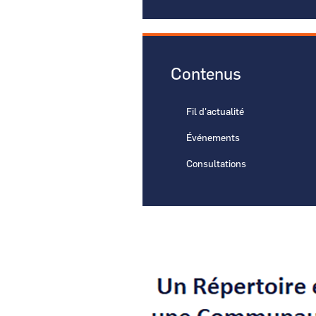
Contenus
Fil d'actualité
Événements
Consultations
Visuel
Image