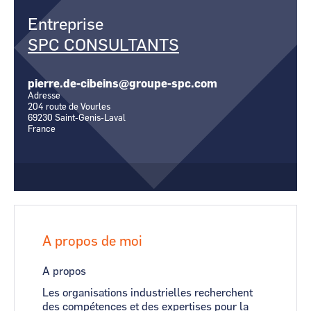
CCI Business
CCI Business
Entreprise
Occitanie
Occitanie
SPC CONSULTANTS
CCI Business
CCI Business
Pays de la Loire
Pays de la Loire
pierre.de-cibeins@groupe-spc.com
Adresse
204 route de Vourles
69230
Saint-Genis-Laval
France
A propos de moi
A propos
Les organisations industrielles recherchent
des compétences et des expertises pour la