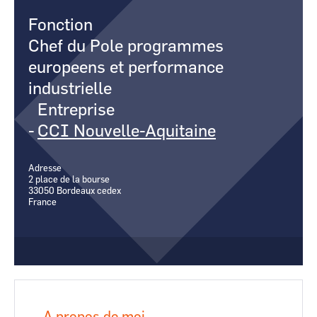
CCI Business
CCI Business
Fonction
Occitanie
Occitanie
Chef du Pole programmes
CCI Business
CCI Business
Pays de la Loire
Pays de la Loire
europeens et performance
industrielle
Entreprise
-
CCI Nouvelle-Aquitaine
Adresse
2 place de la bourse
33050
Bordeaux cedex
France