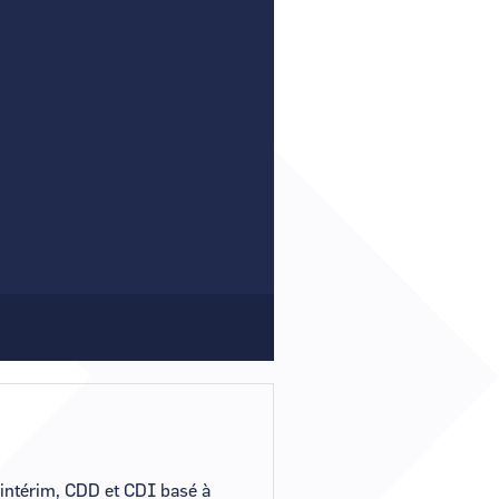
Comment demander un nouveau mot de passe ?
Comment supprimer mon compte ?
Contactez-nous
n intérim, CDD et CDI basé à