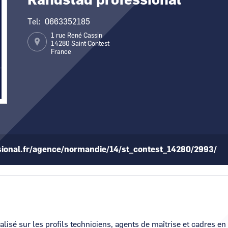
Randstad professional
Numérique
Tel
0663352185
1 rue René Cassin
14280
Saint Contest
France
ional.fr/agence/normandie/14/st_contest_14280/2993/
lisé sur les profils techniciens, agents de maîtrise et cadres e