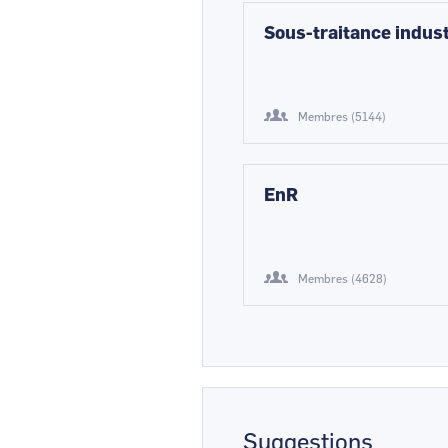
Sous-traitance indust
Membres (5144)
EnR
Membres (4628)
Suggestions