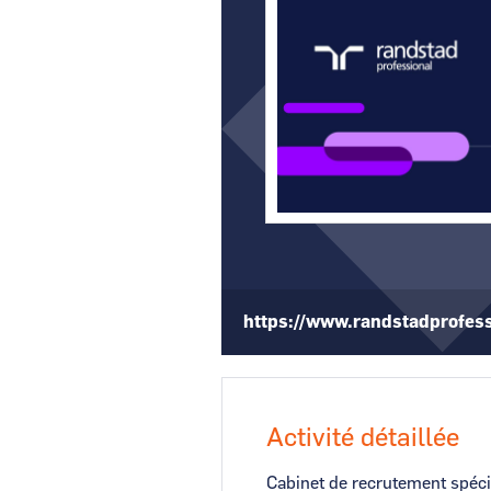
CCI Business
Pays de la Loire
https://www.randstadprofess
Activité détaillée
Cabinet de recrutement spécia