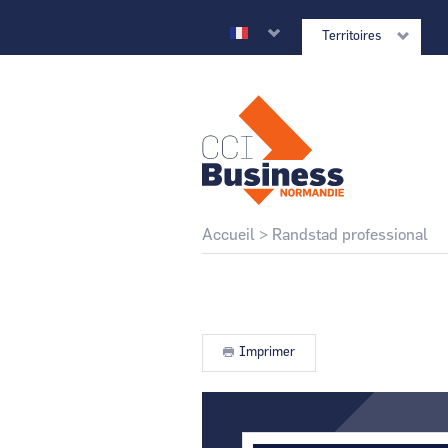
Aller
au
Territoires
contenu
principal
CCI Business
Retour au site national
Fil
Accueil
Randstad professional
d'Ariane
CCI Business
Grand Est
Imprimer
CCI Business
Normandie