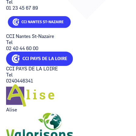
Tel
CCI Business
CCI Business
01 23 45 67 89
Occitanie
Occitanie
CCI Business
CCI Business
Pays de la Loire
Pays de la Loire
CCI Nantes St-Nazaire
Tel
02 40 44 60 00
CCI PAYS DE LA LOIRE
Tel
0240446341
Alise