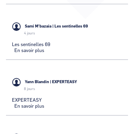
IDEE-
ACTION
CCI Business
CCI Business
Occitanie
Occitanie
CCI Business
CCI Business
Pays de la Loire
Pays de la Loire
Sami M'bazaia
|
Les sentinelles 69
4 jours
Les sentinelles 69
En savoir plus
sur
Les
sentinelles
69
Yann Blandin
|
EXPERTEASY
8 jours
EXPERTEASY
En savoir plus
sur
EXPERTEASY