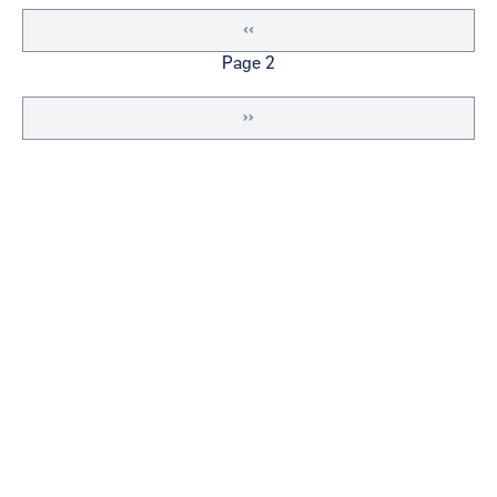
Page
‹‹
précédente
Page 2
Page
››
suivante