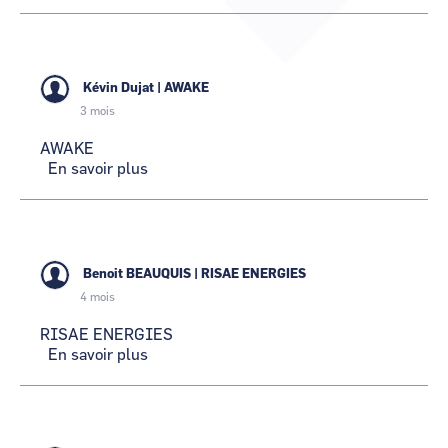
ONYX
CCI Business
CCI Business
Occitanie
Occitanie
CCI Business
CCI Business
Pays de la Loire
Pays de la Loire
Kévin Dujat
|
AWAKE
3 mois
AWAKE
En savoir plus
sur
AWAKE
Benoit BEAUQUIS
|
RISAE ENERGIES
4 mois
RISAE ENERGIES
En savoir plus
sur
RISAE
ENERGIES