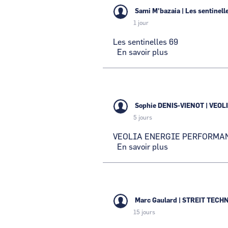
Sami M'bazaia
|
Les sentinell
1 jour
Les sentinelles 69
En savoir plus
sur
Les
CCI Business
sentinelles
Pays de la Loire
69
Sophie DENIS-VIENOT
|
VEOL
5 jours
VEOLIA ENERGIE PERFORMA
En savoir plus
sur
VEOLIA
ENERGIE
PERFORMANCE
Marc Gaulard
|
STREIT TECH
15 jours