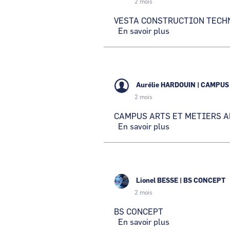
2 mois
VESTA CONSTRUCTION TECH
En savoir plus
sur
VESTA
CONSTRUCTIO
TECHNOLOGIE
Aurélie HARDOUIN
|
CAMPUS 
2 mois
CAMPUS ARTS ET METIERS A
En savoir plus
sur
CAMPUS
ARTS
ET
METIERS
ANGERS-
Lionel BESSE
|
BS CONCEPT
LAVAL
2 mois
BS CONCEPT
En savoir plus
sur