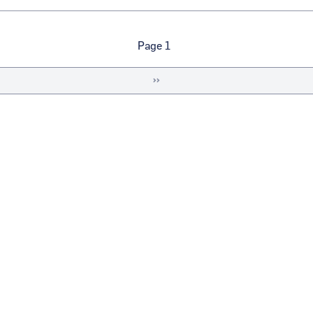
Page 1
Page
››
suivante