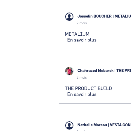
SAS
Josselin BOUCHER
|
METALI
2 mois
METALIUM
En savoir plus
sur
METALIUM
Chahrazed Mebarek
|
THE PR
2 mois
THE PRODUCT BUILD
En savoir plus
sur
THE
PRODUCT
BUILD
Nathalie Moreau
|
VESTA CON