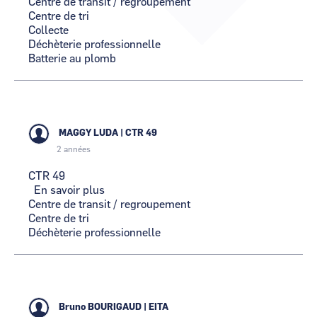
Centre de transit / regroupement
ROMI
Centre de tri
LOIRE
CCI Business
CCI Business
Occitanie
Occitanie
Collecte
Déchèterie professionnelle
CCI Business
CCI Business
Batterie au plomb
Pays de la Loire
Pays de la Loire
MAGGY LUDA
|
CTR 49
2 années
CTR 49
En savoir plus
sur
Centre de transit / regroupement
CTR
Centre de tri
49
Déchèterie professionnelle
Bruno BOURIGAUD
|
EITA