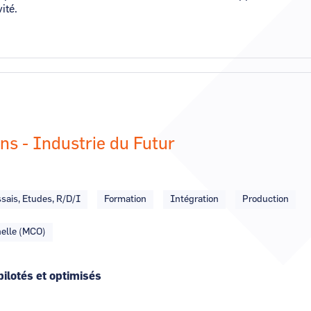
ité.
ons - Industrie du Futur
sais, Etudes, R/D/I
Formation
Intégration
Production
nelle (MCO)
pilotés et optimisés