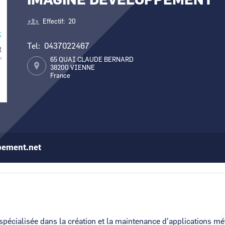
IMAGINE DEVELOPPEMENT
Numérique
Effectif
20
Tel
0437022467
65 QUAI CLAUDE BERNARD
38200
VIENNE
France
pement.net
écialisée dans la création et la maintenance d'applications mét