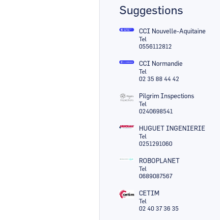
Suggestions
CCI Nouvelle-Aquitaine
Tel
0556112812
CCI Normandie
Tel
02 35 88 44 42
Pilgrim Inspections
Tel
0240698541
HUGUET INGENIERIE
Tel
0251291060
ROBOPLANET
Tel
0689087567
CETIM
Tel
02 40 37 36 35