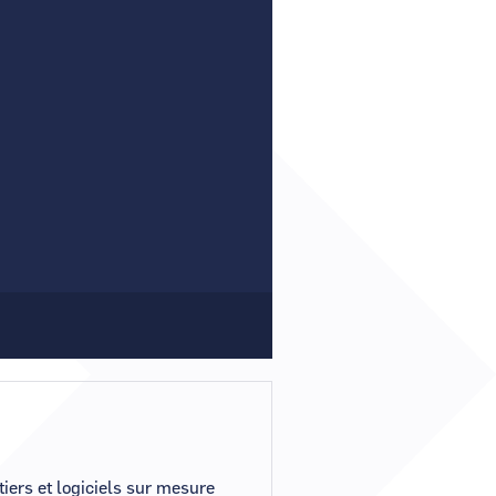
Comment demander un nouveau mot de passe ?
Comment supprimer mon compte ?
Contactez-nous
iers et logiciels sur mesure