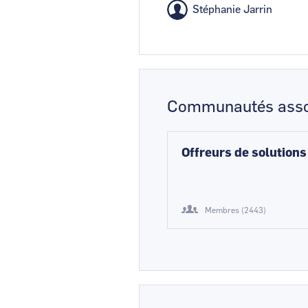
Stéphanie Jarrin
Communautés asso
Offreurs de solutions
Membres (2443)