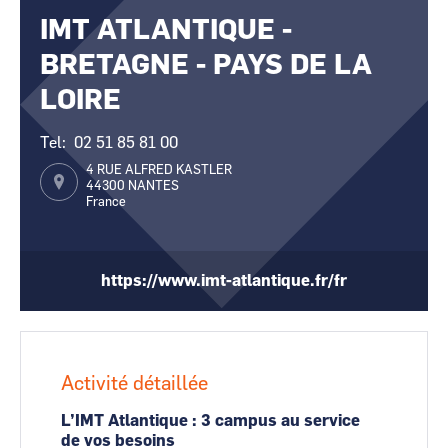
IMT ATLANTIQUE -
CCI Business
CCI Business
Occitanie
Occitanie
BRETAGNE - PAYS DE LA
CCI Business
CCI Business
Pays de la Loire
Pays de la Loire
LOIRE
Tel
02 51 85 81 00
4 RUE ALFRED KASTLER
44300
NANTES
France
https://www.imt-atlantique.fr/fr
Activité détaillée
L’IMT Atlantique : 3 campus au service
de vos besoins