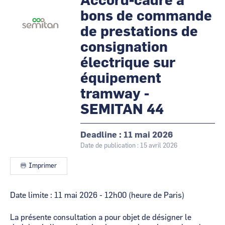
Accord-cadre à
les
CCI Business
CCI Business
animateurs
bons de commande
Occitanie
Occitanie
de prestations de
CCI Business
CCI Business
Pays de la Loire
Pays de la Loire
consignation
électrique sur
équipement
tramway -
SEMITAN 44
Deadline
11 mai 2026
Date de publication : 15 avril 2026
Imprimer
Contenu
Date limite : 11 mai 2026 - 12h00 (heure de Paris)
La présente consultation a pour objet de désigner le