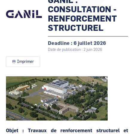
GANIL :
les
CCI Business
CCI Business
animateurs
CONSULTATION -
Occitanie
Occitanie
RENFORCEMENT
CCI Business
CCI Business
Pays de la Loire
Pays de la Loire
STRUCTUREL
Deadline
6 juillet 2026
Date de publication : 2 juin 2026
Imprimer
Contenu
Image
Objet : Travaux de renforcement structurel et